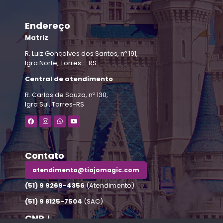
Endereço
Matriz
R. Luiz Gonçalves dos Santos, nº 191,
Igra Norte, Torres – RS
Central de atendimento
R. Carlos de Souza, nº 130,
Igra Sul, Torres-RS
Contato
atendimento@tiajomagic.com
(51) 9 9269-4356
(Atendimento)
(51) 9 8125-7504
(SAC)
CNPJ