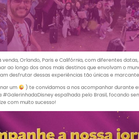
enda, Orlando, Paris e Califórnia, com diferentes datas, va
ar ao longo dos anos mais destinos que envolvam o mund
m desfrutar dessas experiências tão únicas e marcantes
ornar um
) te convidamos a nos acompanhar durante ess
da #GalerinhadaDisney espalhada pelo Brasil, focando s
lize com muito sucesso!