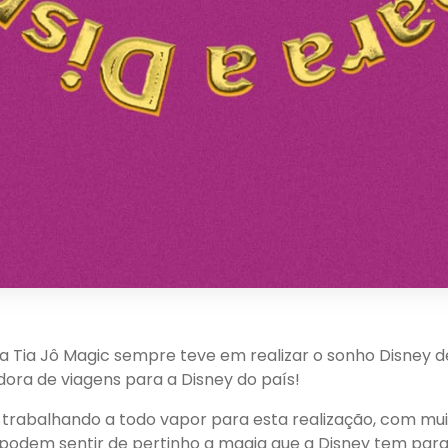
a Tia Jô Magic sempre teve em realizar o sonho Disney de t
ora de viagens para a Disney do país!
rabalhando a todo vapor para esta realização, com muit
 podem sentir de pertinho a magia que a Disney tem pa