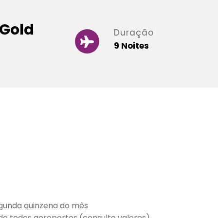
 Gold
Duração
9 Noites
gunda quinzena do mês
e todos aeroportos (consulte valores)