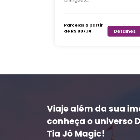
Disney Paris, 2 dias de Roteiro
de compras...
Detalhes
Parcelas a partir
de R$ 1.881,08
Detalhes
Viaje além da sua i
conheça o universo 
Tia Jô Magic!