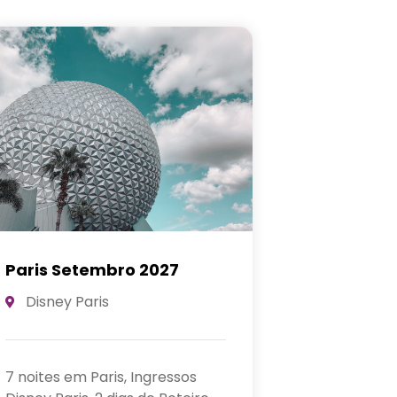
Paris Abril 2028
Paris Se
Disney Paris
Disney Pa
7 noites em Paris, Ingressos
7 noites em 