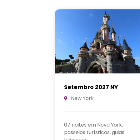
 NY
Paris Setembro 2026
Disney Paris
 York,
, guias
7 noites em Paris, Ingressos