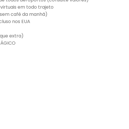
 virtuais em todo trajeto
sem café da manhã
)
cluso nos EUA
arque extra)
MÁGICO