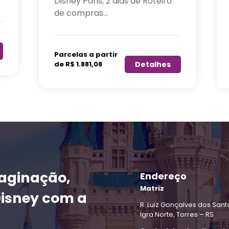
Disney Paris, 2 dias de Roteiro
de compras...
Parcelas a partir
de R$ 1.521,43
Detalhes
maginação,
Endereço
Matriz
Disney com a
R. Luiz Gonçalves dos Santos
Igra Norte, Torres – RS