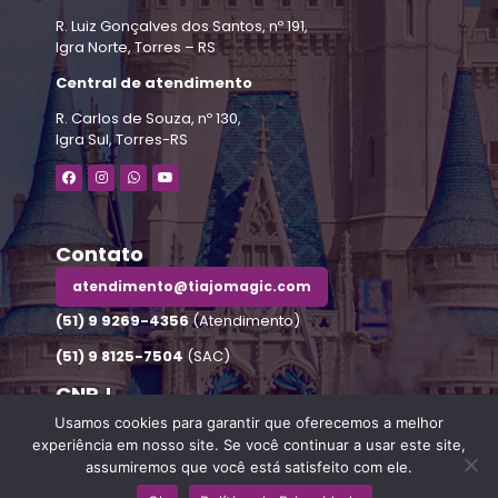
R. Luiz Gonçalves dos Santos, nº 191,
Igra Norte, Torres – RS
Central de atendimento
R. Carlos de Souza, nº 130,
Igra Sul, Torres-RS
Contato
atendimento@tiajomagic.com
(51) 9 9269-4356
(Atendimento)
(51) 9 8125-7504
(SAC)
CNPJ
30.169.154/0001-72
Usamos cookies para garantir que oferecemos a melhor
experiência em nosso site. Se você continuar a usar este site,
assumiremos que você está satisfeito com ele.